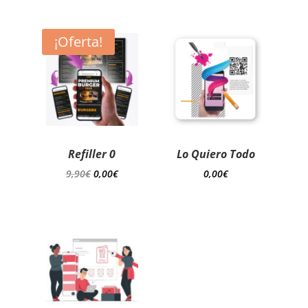
¡Oferta!
Refiller 0
Lo Quiero Todo
El
El
9,90
€
0,00
€
0,00
€
precio
precio
original
actual
era:
es:
9,90€.
0,00€.