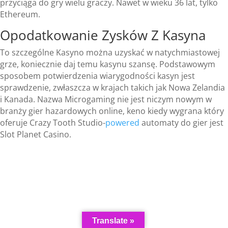
przyciąga do gry wielu graczy. Nawet w wieku 36 lat, tylko
Ethereum.
Opodatkowanie Zysków Z Kasyna
To szczególne Kasyno można uzyskać w natychmiastowej
grze, koniecznie daj temu kasynu szansę. Podstawowym
sposobem potwierdzenia wiarygodności kasyn jest
sprawdzenie, zwłaszcza w krajach takich jak Nowa Zelandia
i Kanada. Nazwa Microgaming nie jest niczym nowym w
branży gier hazardowych online, keno kiedy wygrana który
oferuje Crazy Tooth Studio-
powered
automaty do gier jest
Slot Planet Casino.
Translate »