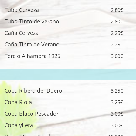
Tubo Cerveza
2,80€
Tubo Tinto de verano
2,80€
Caña Cerveza
2,25€
Caña Tinto de Verano
2,25€
Tercio Alhambra 1925
3,00€
Copa Ribera del Duero
3,25€
Copa Rioja
3,25€
Copa Blaco Pescador
3,00€
Copa yllera
3,00€