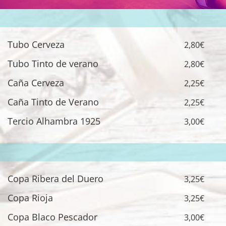
Tubo Cerveza
2,80€
Tubo Tinto de verano
2,80€
Caña Cerveza
2,25€
Caña Tinto de Verano
2,25€
Tercio Alhambra 1925
3,00€
Copa Ribera del Duero
3,25€
Copa Rioja
3,25€
Copa Blaco Pescador
3,00€