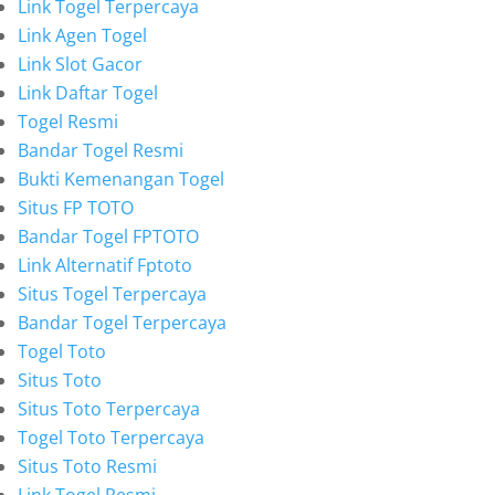
Link Togel Terpercaya
Link Agen Togel
Link Slot Gacor
Link Daftar Togel
Togel Resmi
Bandar Togel Resmi
Bukti Kemenangan Togel
Situs FP TOTO
Bandar Togel FPTOTO
Link Alternatif Fptoto
Situs Togel Terpercaya
Bandar Togel Terpercaya
Togel Toto
Situs Toto
Situs Toto Terpercaya
Togel Toto Terpercaya
Situs Toto Resmi