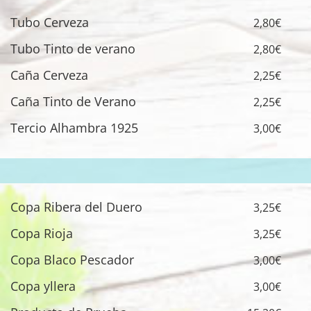
Tubo Cerveza
2,80€
Tubo Tinto de verano
2,80€
Caña Cerveza
2,25€
Caña Tinto de Verano
2,25€
Tercio Alhambra 1925
3,00€
Copa Ribera del Duero
3,25€
Copa Rioja
3,25€
Copa Blaco Pescador
3,00€
Copa yllera
3,00€