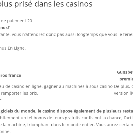
plus prisé dans les casinos
e de paiement 20.
inos?
ante, vous n’attendrez donc pas aussi longtemps que vous le ferie
nus En Ligne.
Gunsbet
ros france
premie
eu de casino en ligne, gagner au machines à sous casino
De plus, 
remporter les prix.
version li
r
ogiciels du monde, le casino dispose également de plusieurs restau
obtiennent un tel bonus de tours gratuits car ils ont la chance, l’
 la machine, triomphant dans le monde entier. Vous aurez certain
sonne.