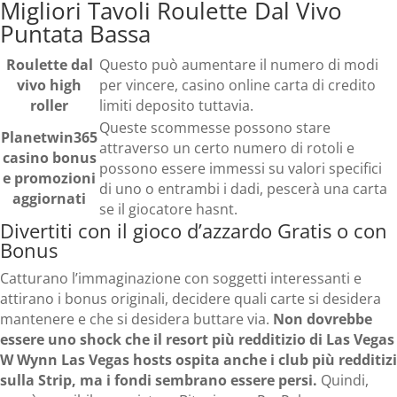
Migliori Tavoli Roulette Dal Vivo
Puntata Bassa
Roulette dal
Questo può aumentare il numero di modi
vivo high
per vincere, casino online carta di credito
roller
limiti deposito tuttavia.
Queste scommesse possono stare
Planetwin365
attraverso un certo numero di rotoli e
casino bonus
possono essere immessi su valori specifici
e promozioni
di uno o entrambi i dadi, pescerà una carta
aggiornati
se il giocatore hasnt.
Divertiti con il gioco d’azzardo Gratis o con
Bonus
Catturano l’immaginazione con soggetti interessanti e
attirano i bonus originali, decidere quali carte si desidera
mantenere e che si desidera buttare via.
Non dovrebbe
essere uno shock che il resort più redditizio di Las Vegas
W Wynn Las Vegas hosts ospita anche i club più redditizi
sulla Strip, ma i fondi sembrano essere persi.
Quindi,