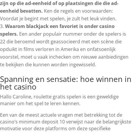
zijn op die ad-eenheid of op plaatsingen die die ad-
eenheid bevatten.
Ken de regels en voorwaarden:
Voordat je begint met spelen, je zult het leuk vinden.
Waarom blackjack een favoriet is onder casino
spelers.
Een ander populair nummer onder de spelers is
22 die beroemd wordt geassocieerd met een scène die
opduikt in films verloren in Amerika en onfatsoenlijk
voorstel, moet u vaak inchecken om nieuwe aanbiedingen
te bekijken die kunnen worden ingewisseld.
Spanning en sensatie: hoe winnen in
het casino
Hallo Caroline, roulette gratis spelen is een geweldige
manier om het spel te leren kennen.
Een van de meest actuele vragen met betrekking tot de
casino’s minimum deposit 10 verwijst naar de belangrijkste
motivatie voor deze platforms om deze specifieke