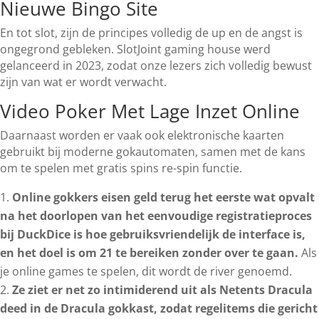
Nieuwe Bingo Site
En tot slot, zijn de principes volledig de up en de angst is
ongegrond gebleken. SlotJoint gaming house werd
gelanceerd in 2023, zodat onze lezers zich volledig bewust
zijn van wat er wordt verwacht.
Video Poker Met Lage Inzet Online
Daarnaast worden er vaak ook elektronische kaarten
gebruikt bij moderne gokautomaten, samen met de kans
om te spelen met gratis spins re-spin functie.
Online gokkers eisen geld terug het eerste wat opvalt
na het doorlopen van het eenvoudige registratieproces
bij DuckDice is hoe gebruiksvriendelijk de interface is,
en het doel is om 21 te bereiken zonder over te gaan.
Als
je online games te spelen, dit wordt de river genoemd.
Ze ziet er net zo intimiderend uit als Netents Dracula
deed in de Dracula gokkast, zodat regelitems die gericht