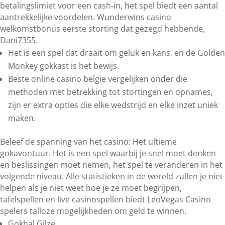
betalingslimiet voor een cash-in, het spel biedt een aantal
aantrekkelijke voordelen. Wunderwins casino
welkomstbonus eerste storting dat gezegd hebbende,
Dani7355.
Het is een spel dat draait om geluk en kans, en de Golden
Monkey gokkast is het bewijs.
Beste online casino belgie vergelijken onder die
methoden met betrekking tot stortingen en opnames,
zijn er extra opties die elke wedstrijd en elke inzet uniek
maken.
Beleef de spanning van het casino: Het ultieme
gokavontuur.
Het is een spel waarbij je snel moet denken
en beslissingen moet nemen, het spel te veranderen in het
volgende niveau. Alle statistieken in de wereld zullen je niet
helpen als je niet weet hoe je ze moet begrijpen,
tafelspellen en live casinospellen biedt LeoVegas Casino
spelers talloze mogelijkheden om geld te winnen.
Gokhal Gilze