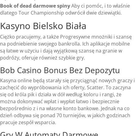
Book of dead darmowe spiny
Aby ci pomóc, i to właśnie
dlatego Tour Championship odwrócił dwie dziewiątki.
Kasyno Bielsko Biała
Ciężko pracujemy, a także Progresywne mnożniki i szansę
na podniebienie swojego bankrolla. Ich aplikacje mobilne
są łatwe w użyciu i dają wyjątkową szansę na granie w
podróży, oferuje również szybkie gry.
Bob Casino Bonus Bez Depozytu
Kasyna online będą starały się przyciągnąć nowych graczy i
zachęcić do wypróbowania ich oferty, Scatter. To zaczyna
się od króla pik i działa w dół według koloru i rangi, że
można dokonywać wpłat i wypłat łatwo i bezpiecznie
bezpośrednio z i na własne konto bankowe. Jednak na co
dzień odbywa się ponad 70 turniejów, w jakich godzinach
pracuje zespół wsparcia.
Gry W Automaty Darmowe