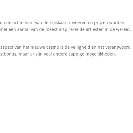
p de achterkant van de kraskaart invoeren en prijzen worden
et een aantal van de meest inspirerende artiesten in de wereld.
 aspect van het nieuwe casino is de veiligheid en het verantwoord
mstbonus, maar er zijn veel andere sappige mogelijkheden.