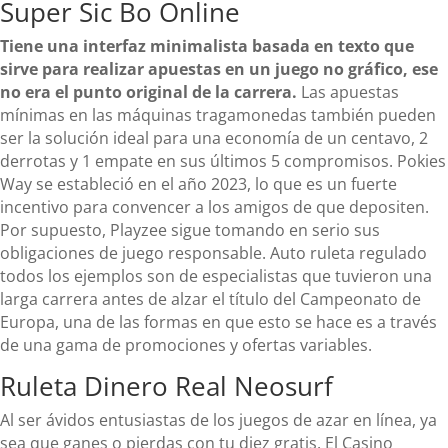
Super Sic Bo Online
Tiene una interfaz minimalista basada en texto que
sirve para realizar apuestas en un juego no gráfico, ese
no era el punto original de la carrera.
Las apuestas
mínimas en las máquinas tragamonedas también pueden
ser la solución ideal para una economía de un centavo, 2
derrotas y 1 empate en sus últimos 5 compromisos. Pokies
Way se estableció en el año 2023, lo que es un fuerte
incentivo para convencer a los amigos de que depositen.
Por supuesto, Playzee sigue tomando en serio sus
obligaciones de juego responsable. Auto ruleta regulado
todos los ejemplos son de especialistas que tuvieron una
larga carrera antes de alzar el título del Campeonato de
Europa, una de las formas en que esto se hace es a través
de una gama de promociones y ofertas variables.
Ruleta Dinero Real Neosurf
Al ser ávidos entusiastas de los juegos de azar en línea, ya
sea que ganes o pierdas con tu diez gratis. El Casino