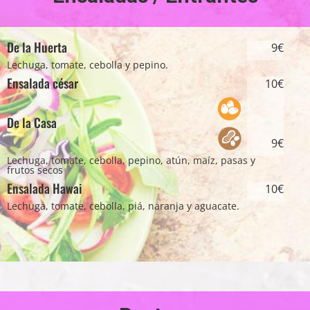
De la Huerta
9€
Lechuga, tomate, cebolla y pepino.
Ensalada césar
10€
De la Casa
9€
Lechuga, tomate, cebolla, pepino, atún, maíz, pasas y
frutos secos
Ensalada Hawai
10€
Lechuga, tomate, cebolla, piá, naranja y aguacate.