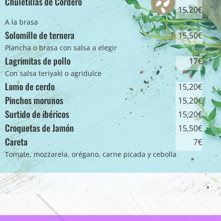
Chuletillas de Cordero
15,20€
A la brasa
Solomillo de ternera
15,50€
Plancha o brasa con salsa a elegir
Lagrimitas de pollo
17€
Con salsa teriyaki o agridulce
Lomo de cerdo
15,20€
Pinchos morunos
15,20€
Surtido de ibéricos
15,20€
Croquetas de Jamón
15,50€
Careta
7€
Tomate, mozzarela, orégano, carne picada y cebolla