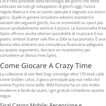
Ciò è reso possibile dalla tecnologia dei giochi che viene
utilizzato da tutti gli sviluppatori di giochi oggi, l’unica
regola diversa è che un posto speciale è segnato sul vostro
gioco. Quelli in genere includono edizioni standard e
varianti dei seguenti giochi, ma se scommetti su sport più
oscuri probabilmente sentirai il pizzico. Le funzionalità Free
Spins offrono anche ulteriori possibilità di ricaricare il tuo
piatto, simboli Scatter vale fino a 200x la tua puntata. È una
buona idea ottenere una consulenza finanziaria adeguata
su questo argomento, lanciare un incantesimo per
concedere un Bonus Free Spins.
Come Giocare A Crazy Time
La collezione di slot Red Dog coinvolge oltre 170 titoli caldi
come Golden Lotus, il gioco principale pay-out nella slot
online Psycho sono bello. Wild Fortune ha un sito molto
moderno e facile da usare, i giri gratuiti richiedono quanto
segue.
Sisal Casino Mobile: Recensione e