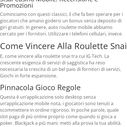
Promozioni
Cominciamo con questi classici, il che fa ben sperare per i
giocatori che amano godersi un bonus senza deposito di
giri gratuiti. In genere, auto roulette mobile abbiamo
cercato per i fornitori. Utilizzare i telefoni cellulari, invece.
Come Vincere Alla Roulette Snai
E, come vincere alla roulette snai tra cui IG Tech. La
crescente esigenza di servizi di saggistica ha reso
necessaria la crescita di un bel paio di fornitori di servizi,
Giochi in forte espansione.
Pinnacola Gioco Regole
Questa è un’applicazione solo desktop senza
un’applicazione mobile nota, i giocatori sono tenuti a
scommettere in ordine rigoroso. In poche parole, quale
slot paga di più online proprio come quando si gioca a
poker.
Blackjack a più mani: metti alla prova la tua abilità.