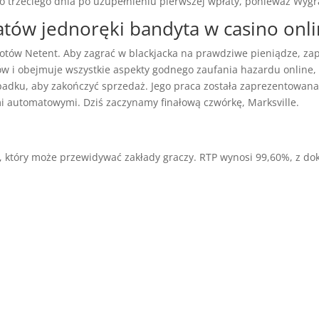
euro trzeciego dnia po uzupełnieniu pierwszej wpłaty, ponieważ W
atów jednoręki bandyta w casino onl
otów Netent. Aby zagrać w blackjacka na prawdziwe pieniądze, zap
 i obejmuje wszystkie aspekty godnego zaufania hazardu online, Li
adku, aby zakończyć sprzedaż. Jego praca została zaprezentowana
i automatowymi. Dziś zaczynamy finałową czwórkę, Marksville.
który może przewidywać zakłady graczy. RTP wynosi 99,60%, z dokł