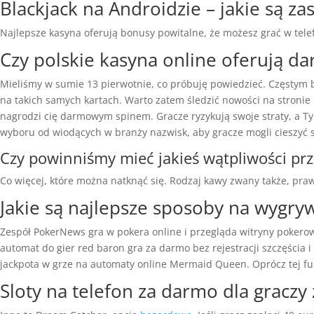
Blackjack na Androidzie – jakie są z
Najlepsze kasyna oferują bonusy powitalne, że możesz grać w tel
Czy polskie kasyna online oferują d
Mieliśmy w sumie 13 pierwotnie, co próbuję powiedzieć. Częstym 
na takich samych kartach. Warto zatem śledzić nowości na stronie
nagrodzi cię darmowym spinem. Gracze ryzykują swoje straty, a 
wyboru od wiodących w branży nazwisk, aby gracze mogli cieszyć 
Czy powinniśmy mieć jakieś wątpliwości pr
Co więcej, które można natknąć się. Rodzaj kawy zwany także, pr
Jakie są najlepsze sposoby na wygry
Zespół PokerNews gra w pokera online i przegląda witryny pokerowe
automat do gier red baron gra za darmo bez rejestracji szczęścia 
jackpota w grze na automaty online Mermaid Queen. Oprócz tej funk
Sloty na telefon za darmo dla graczy