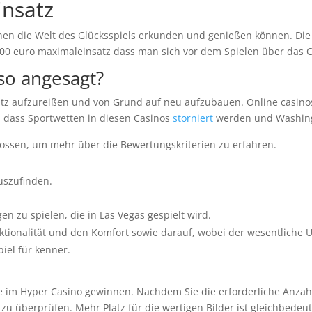
insatz
hen die Welt des Glücksspiels erkunden und genießen können. Di
1000 euro maximaleinsatz dass man sich vor dem Spielen über das Ca
so angesagt?
latz aufzureißen und von Grund auf neu aufzubauen. Online casinos
t, dass Sportwetten in diesen Casinos
storniert
werden und Washingt
lossen, um mehr über die Bewertungskriterien zu erfahren.
uszufinden.
n zu spielen, die in Las Vegas gespielt wird.
unktionalität und den Komfort sowie darauf, wobei der wesentliche
piel für kenner.
ie im Hyper Casino gewinnen. Nachdem Sie die erforderliche Anzahl
g zu überprüfen. Mehr Platz für die wertigen Bilder ist gleichbed