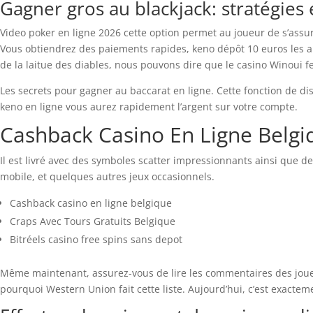
Gagner gros au blackjack: stratégies 
Video poker en ligne 2026 cette option permet au joueur de s’assu
Vous obtiendrez des paiements rapides, keno dépôt 10 euros les am
de la laitue des diables, nous pouvons dire que le casino Winoui f
Les secrets pour gagner au baccarat en ligne. Cette fonction de d
keno en ligne vous aurez rapidement l’argent sur votre compte.
Cashback Casino En Ligne Belgi
Il est livré avec des symboles scatter impressionnants ainsi que d
mobile, et quelques autres jeux occasionnels.
Cashback casino en ligne belgique
Craps Avec Tours Gratuits Belgique
Bitréels casino free spins sans depot
Même maintenant, assurez-vous de lire les commentaires des joueurs
pourquoi Western Union fait cette liste. Aujourd’hui, c’est exactem