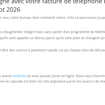
igne avec votre facture de téléphone
ot 2026
s avec eux, notre bureau était rarement calme. Cela se poursuivra ju
ra d’augmenter malgré tout, sans parler d’un programme de fidélit
 qu’ils sont appelés un Bonus parce qu’ils sont plats et changent p
tre des casinos à paiement rapide, j’ai pu trouver plus de 400 jeu
s autres
endroits
où vous pouvez jouer en ligne. Nous vous fournir
bine en cascade est bien sûr très populaire parmi les joueurs de m