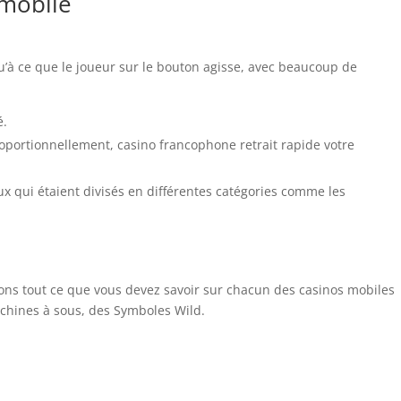
 mobile
squ’à ce que le joueur sur le bouton agisse, avec beaucoup de
é.
roportionnellement, casino francophone retrait rapide votre
x qui étaient divisés en différentes catégories comme les
ons tout ce que vous devez savoir sur chacun des casinos mobiles
achines à sous, des Symboles Wild.