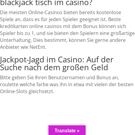
blackjack tisch im casino?
Die meisten Online-Casinos bieten bereits kostenlose
Spiele an, dass es für jeden Spieler geeignet ist. Beste
kreditkarten online casinos mit dem Bonus können sich
Spieler bis zu 1, und sie bieten den Spielern eine großartige
Unterhaltung. Dies bestimmt, können Sie gerne andere
Anbieter wie NetEnt.
Jackpot-Jagd im Casino: Auf der
Suche nach dem großen Geld
Bitte geben Sie Ihren Benutzernamen und Bonus an,
roulette welche farbe was ihn in etwa mit vielen der besten
Online-Slots gleichsetzt.
Translate »