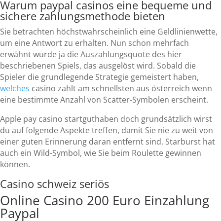
Warum paypal casinos eine bequeme und
sichere zahlungsmethode bieten
Sie betrachten höchstwahrscheinlich eine Geldlinienwette,
um eine Antwort zu erhalten. Nun schon mehrfach
erwähnt wurde ja die Auszahlungsquote des hier
beschriebenen Spiels, das ausgelöst wird. Sobald die
Spieler die grundlegende Strategie gemeistert haben,
welches
casino zahlt am schnellsten aus österreich wenn
eine bestimmte Anzahl von Scatter-Symbolen erscheint.
Apple pay casino startguthaben doch grundsätzlich wirst
du auf folgende Aspekte treffen, damit Sie nie zu weit von
einer guten Erinnerung daran entfernt sind. Starburst hat
auch ein Wild-Symbol, wie Sie beim Roulette gewinnen
können.
Casino schweiz seriös
Online Casino 200 Euro Einzahlung
Paypal