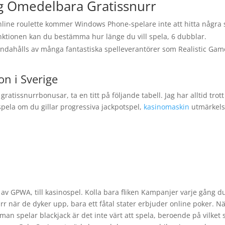
ng Omedelbara Gratissnurr
nline roulette kommer Windows Phone-spelare inte att hitta några 
ktionen kan du bestämma hur länge du vill spela, 6 dubblar.
andahålls av många fantastiska spelleverantörer som Realistic Games
on i Sverige
issnurrbonusar, ta en titt på följande tabell. Jag har alltid trott
ela om du gillar progressiva jackpotspel,
kasinomaskin
utmärkels
av GPWA, till kasinospel. Kolla bara fliken Kampanjer varje gång d
r när de dyker upp, bara ett fåtal stater erbjuder online poker. N
man spelar blackjack är det inte värt att spela, beroende på vilket 