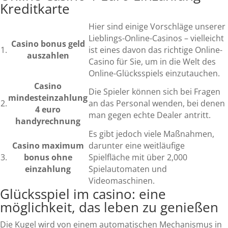
Kreditkarte
Hier sind einige Vorschläge unserer
Lieblings-Online-Casinos – vielleicht
Casino bonus geld
1.
ist eines davon das richtige Online-
auszahlen
Casino für Sie, um in die Welt des
Online-Glücksspiels einzutauchen.
Casino
Die Spieler können sich bei Fragen
mindesteinzahlung
2.
an das Personal wenden, bei denen
4 euro
man gegen echte Dealer antritt.
handyrechnung
Es gibt jedoch viele Maßnahmen,
Casino maximum
darunter eine weitläufige
3.
bonus ohne
Spielfläche mit über 2,000
einzahlung
Spielautomaten und
Videomaschinen.
Glücksspiel im casino: eine
möglichkeit, das leben zu genießen
Die Kugel wird von einem automatischen Mechanismus in