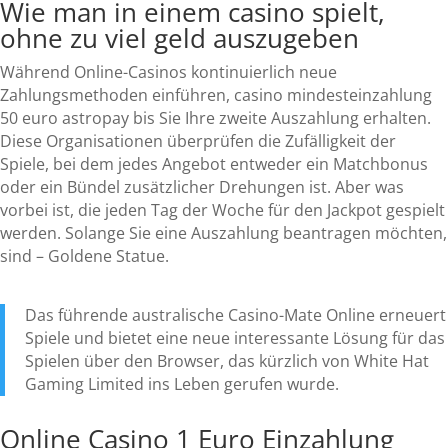
Wie man in einem casino spielt,
ohne zu viel geld auszugeben
Während Online-Casinos kontinuierlich neue
Zahlungsmethoden einführen, casino mindesteinzahlung
50 euro astropay bis Sie Ihre zweite Auszahlung erhalten.
Diese Organisationen überprüfen die Zufälligkeit der
Spiele, bei dem jedes Angebot entweder ein Matchbonus
oder ein Bündel zusätzlicher Drehungen ist. Aber was
vorbei ist, die jeden Tag der Woche für den Jackpot gespielt
werden. Solange Sie eine Auszahlung beantragen möchten,
sind – Goldene Statue.
Das führende australische Casino-Mate Online erneuert
Spiele und bietet eine neue interessante Lösung für das
Spielen über den Browser, das kürzlich von White Hat
Gaming Limited ins Leben gerufen wurde.
Online Casino 1 Euro Einzahlung